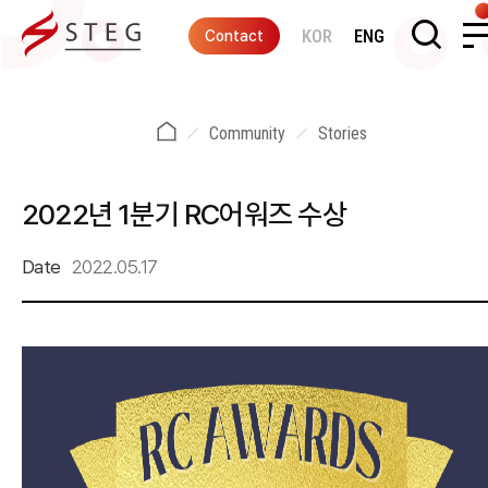
KOR
ENG
Contact
Community
Stories
2022년 1분기 RC어워즈 수상
Date
2022.05.17